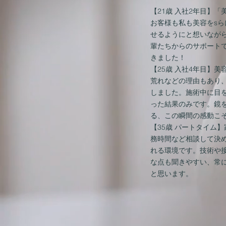
【21歳 入社2年目】
お客様も私も美容をs
せるようにと想いなが
輩たちからのサポート
きました！
【25歳 入社4年目】
荒れなどの理由もあり
しました。施術中に目
った結果のみです。鏡
る、この瞬間の感動こ
​【35歳 パートタイ
務時間など相談して決
れる環境です。技術や
な点も聞きやすい、常
と思います。