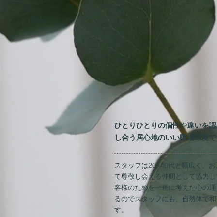
ひとりひとりの個性や違いを認
し合う居心地のいい職場環境で
スタッフは20~40代と幅広く、
て尊敬し会える仲間として協力し
客様のためを一番に考えた心の通
るのでスタッフにも、自然体で和
す。