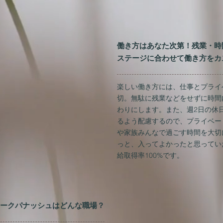
働き方はあなた次第！残業・時
ステージに合わせて働き方をカ
楽しい働き方には、仕事とプライ
切。無駄に残業などをせずに時間
わりにします。また、週2日の休
るよう配慮するので、プライベー
や家族みんなで過ごす時間を大切
っと、入ってよかったと思ってい
給取得率100%です。
シークパナッシュはどんな職場？