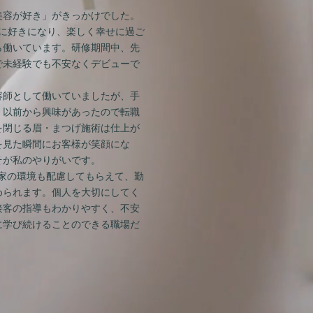
「美容が好き」がきっかけでした。
らに好きになり、楽しく幸せに過ご
ら働いています。研修期間中、先
で未経験でも不安なくデビューで
美容師として働いていましたが、手
、以前から興味があったので転職
を閉じる眉・まつげ施術は仕上が
を見た瞬間にお客様が笑顔にな
そが私のやりがいです。
ム】家の環境も配慮してもらえて、勤
められます。個人を大切にしてく
接客の指導もわかりやすく、不安
に学び続けることのできる職場だ