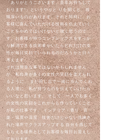
「ありがとうございます、是非お待ちして
おります!」というやりと りを聞くと、感
慨深いものがあります。それと同時に、お
客様に喜んでいただける技術を伝えていく
ことをやめてはいけないと強く思うので
す。お客様が持つコンプレックスをすっか
り解消できる技術者がいたらどれだけの女
性が毎日笑顔でいられるのだろうかと日々
考えます。
それは簡単な事ではないかもしれません
が、私自身が多くの女性の笑顔を支えられ
るように、 また同じ志で一緒に歩んでくれ
る人達に、私が持つものを伝えていけたら
いいなと思います。 そして、一人でも多く
の女性の笑顔をこれからも作っていくこと
が私の仕事です。 インテリア・香り・音
楽・温度や湿度、技術だけじゃない洗練さ
れた場所でクラスアップする 自分を感じて
もらえる場所としてお客様を毎日お迎えし
ております。