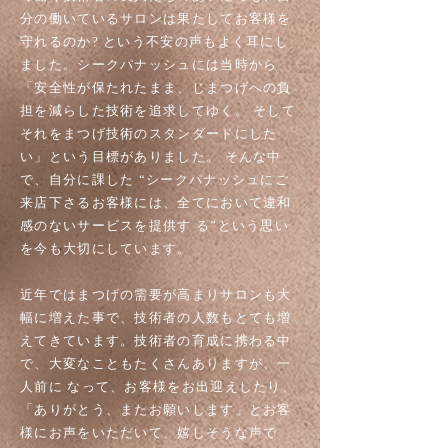
分の働いているサロンは果たしてお客様を
守れるのか? という不安の声もよく耳にし
ました。シークパナッシュには当時から
「安全性が保たれたまま、じまつげへの負
担を減らした技術を追求してゆく。 そして
それをまつげ技術のスタンダードにした
い」という目標がありました。 そんな中
で、自分に課した “シークパナッシュにご
来店下さるお客様には、全てにおいて違和
感のないサービスを提供す る”という思い
を今も大切にしています。
近年ではまつげの需要が高まりサロンも大
幅に増えた事で、技術者の人数もとても増
えてきています。技術者の育成に携わる中
で、大変なこともたくさんありますが、一
人前に なって、お客様をお出迎えしたり、
「ありがとう、またお願いします」とお客
様にお声をいただいて、嬉しそうな声で