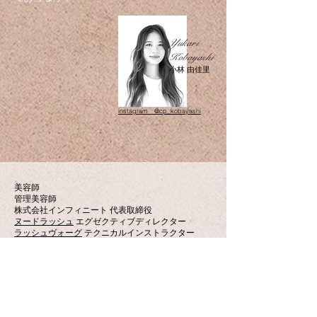
Yukari
Kobayashi
小林 由佳里
instagram @cp_kobayashi
美容師
管理美容師
​株式会社インフィニート 代表取締役
​ヌードラッシュ
エグゼクティブディレクター
ラッシュヴォーグ
テクニカルインストラクター
アイラッシュワールドカップ
技術審査員
技術者として日々お客様と向き合いながら、自身の
技術向上に務める。
​その技術力が認められ、2017年まつげ商材ブランド
ラッシュヴォーグの商材の良さを技術に落とし込む