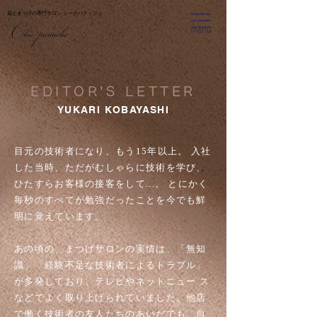
​眉とまつげの専門サロン シークパナッシュ
EDITOR'S LETTER
YUKARI KOBAYASHI
目元の技術者になり、もう15年以上。 入社
した当時、ただがむしゃらに技術を学び、
ひたすらお客様の接客をして...。 とにかく
毎秒のすべてが勉強だったことを今でも鮮
明に覚えています。
あの頃の、まつげサロンの実情は、「無知
識」「経験不足な技術者によるトラブル」
が多発しており、テレビやネットニュー ス
などでよく取り上げられていました。他店
で働く技術者の友人たちのあいだでも、自